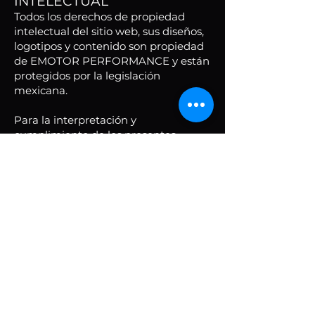
INTELECTUAL
Todos los derechos de propiedad
intelectual del sitio web, sus diseños,
logotipos y contenido son propiedad
de EMOTOR PERFORMANCE y están
protegidos por la legislación
mexicana.
Para la interpretación y
cumplimiento de los presentes
TÉRMINOS Y CONDICIONES, las
partes se someten a las leyes y
tribunales de Ensenada, Baja
California.
MX
(52)6461830243
info@emotorperformance.com