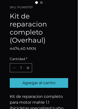
SKU: PLM00701
Kit de
reparacion
completo
(Overhaul)
Precio
4474,40 MXN
Cantidad
*
Agregar al carrito
Kit de reparacion completo 
para motor mahle 1.1 
(bicicletas specialized turbo 