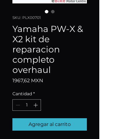
SKU: PLX00701
Yamaha PW-X &
X2 kit de
reparacion
completo
overhaul
Precio
1967,62 MXN
Cantidad
*
Agregar al carrito